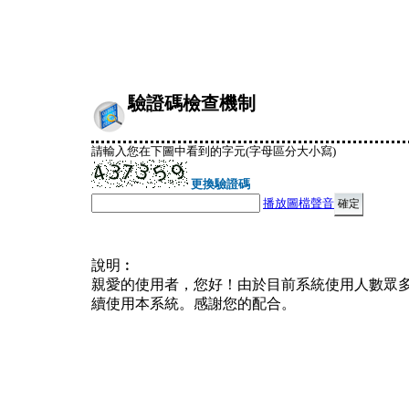
驗證碼檢查機制
請輸入您在下圖中看到的字元(字母區分大小寫)
更換驗證碼
播放圖檔聲音
說明︰
親愛的使用者，您好！由於目前系統使用人數眾
續使用本系統。感謝您的配合。