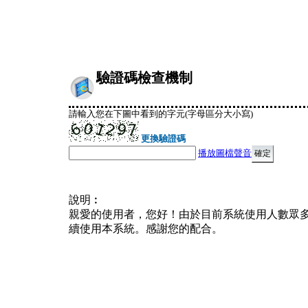
驗證碼檢查機制
請輸入您在下圖中看到的字元(字母區分大小寫)
更換驗證碼
播放圖檔聲音
說明︰
親愛的使用者，您好！由於目前系統使用人數眾
續使用本系統。感謝您的配合。