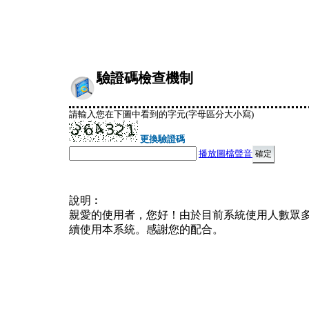
驗證碼檢查機制
請輸入您在下圖中看到的字元(字母區分大小寫)
更換驗證碼
播放圖檔聲音
說明︰
親愛的使用者，您好！由於目前系統使用人數眾
續使用本系統。感謝您的配合。