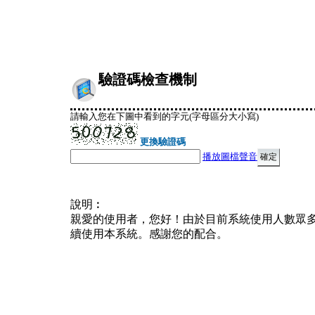
驗證碼檢查機制
請輸入您在下圖中看到的字元(字母區分大小寫)
更換驗證碼
播放圖檔聲音
說明︰
親愛的使用者，您好！由於目前系統使用人數眾
續使用本系統。感謝您的配合。