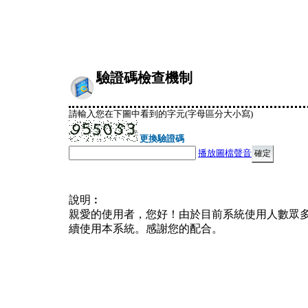
驗證碼檢查機制
請輸入您在下圖中看到的字元(字母區分大小寫)
更換驗證碼
播放圖檔聲音
說明︰
親愛的使用者，您好！由於目前系統使用人數眾
續使用本系統。感謝您的配合。