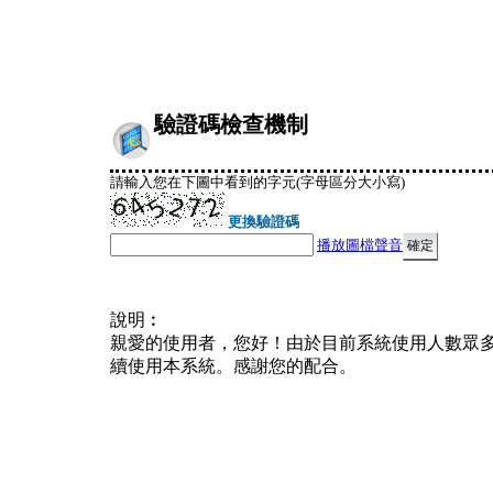
驗證碼檢查機制
請輸入您在下圖中看到的字元(字母區分大小寫)
更換驗證碼
播放圖檔聲音
說明︰
親愛的使用者，您好！由於目前系統使用人數眾
續使用本系統。感謝您的配合。