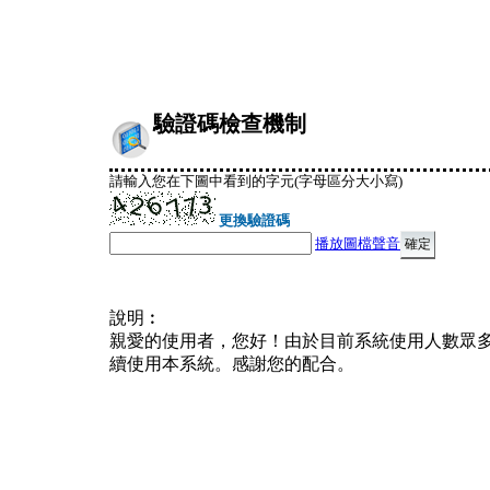
驗證碼檢查機制
請輸入您在下圖中看到的字元(字母區分大小寫)
更換驗證碼
播放圖檔聲音
說明︰
親愛的使用者，您好！由於目前系統使用人數眾
續使用本系統。感謝您的配合。