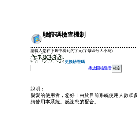
驗證碼檢查機制
請輸入您在下圖中看到的字元(字母區分大小寫)
更換驗證碼
播放圖檔聲音
說明︰
親愛的使用者，您好！由於目前系統使用人數眾
續使用本系統。感謝您的配合。