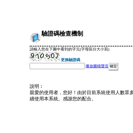
驗證碼檢查機制
請輸入您在下圖中看到的字元(字母區分大小寫)
更換驗證碼
播放圖檔聲音
說明︰
親愛的使用者，您好！由於目前系統使用人數眾
續使用本系統。感謝您的配合。