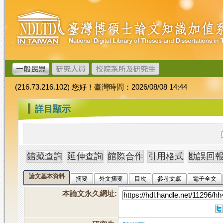
跳
臺
到
灣
主
博
要
碩
內
士
容
論
文
(216.73.216.102) 您好！臺灣時間：2026/08/08 14:44
加
值
:::
詳目顯示
系
統
論文基本資料
摘要
外文摘要
目次
參考文獻
電子全文
本論文永久網址
: