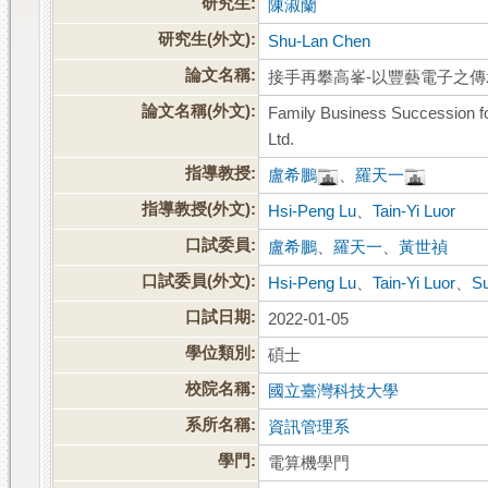
研究生:
陳淑蘭
研究生(外文):
Shu-Lan Chen
論文名稱:
接手再攀高峯-以豐藝電子之
論文名稱(外文):
Family Business Succession f
Ltd.
指導教授:
盧希鵬
、
羅天一
指導教授(外文):
Hsi-Peng Lu
、
Tain-Yi Luor
口試委員:
盧希鵬
、
羅天一
、
黃世禎
口試委員(外文):
Hsi-Peng Lu
、
Tain-Yi Luor
、
S
口試日期:
2022-01-05
學位類別:
碩士
校院名稱:
國立臺灣科技大學
系所名稱:
資訊管理系
學門:
電算機學門