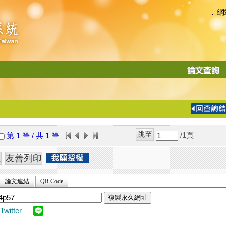
網
:::
功
能
切
換
導
覽
/1
頁
第 1 筆 / 共 1 筆
列
論文連結
QR Code
複製永久網址
Twitter