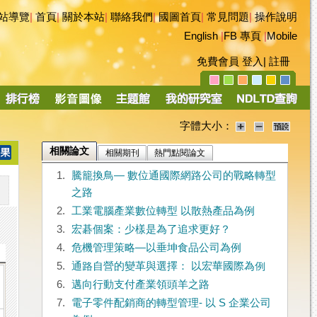
站導覽
|
首頁
|
關於本站
|
聯絡我們
|
國圖首頁
|
常見問題
|
操作說明
English
|
FB 專頁
|
Mobile
免費會員
登入
|
註冊
字體大小：
相關論文
相關期刊
熱門點閱論文
1.
騰籠換鳥— 數位通國際網路公司的戰略轉型
之路
2.
工業電腦產業數位轉型 以散熱產品為例
3.
宏碁個案：少樣是為了追求更好？
4.
危機管理策略—以垂坤食品公司為例
5.
通路自營的變革與選擇： 以宏華國際為例
6.
邁向行動支付產業領頭羊之路
7.
電子零件配銷商的轉型管理- 以 S 企業公司