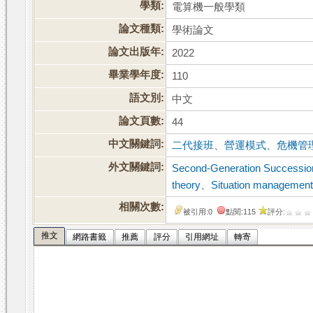
學類:
電算機一般學類
論文種類:
學術論文
論文出版年:
2022
畢業學年度:
110
語文別:
中文
論文頁數:
44
中文關鍵詞:
二代接班
、
營運模式
、
危機管
外文關鍵詞:
Second-Generation Successio
theory
、
Situation management
相關次數:
被引用:0
點閱:115
評分:
推文
網路書籤
推薦
評分
引用網址
轉寄