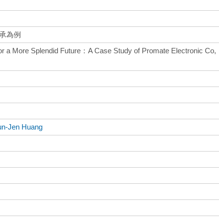
傳承為例
or a More Splendid Future：A Case Study of Promate Electronic Co,
un-Jen Huang