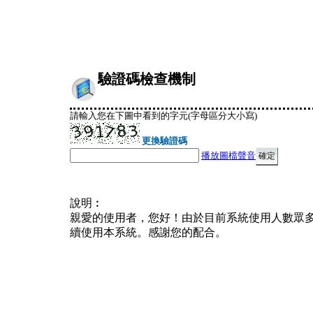
驗證碼檢查機制
請輸入您在下圖中看到的字元(字母區分大小寫)
更換驗證碼
播放圖檔聲音
說明︰
親愛的使用者，您好！由於目前系統使用人數眾
續使用本系統。感謝您的配合。