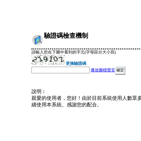
驗證碼檢查機制
請輸入您在下圖中看到的字元(字母區分大小寫)
更換驗證碼
播放圖檔聲音
說明︰
親愛的使用者，您好！由於目前系統使用人數眾
續使用本系統。感謝您的配合。