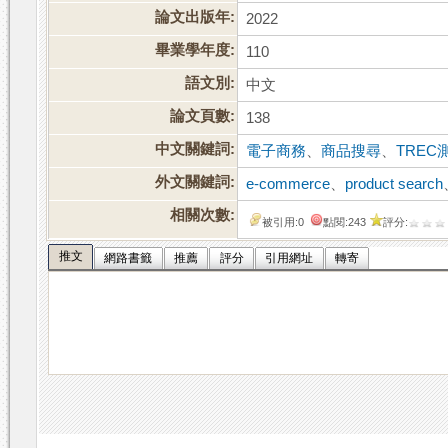
論文出版年:
2022
畢業學年度:
110
語文別:
中文
論文頁數:
138
中文關鍵詞:
電子商務
、
商品搜尋
、
TREC
外文關鍵詞:
e-commerce
、
product search
相關次數:
被引用:0
點閱:243
評分:
推文
網路書籤
推薦
評分
引用網址
轉寄