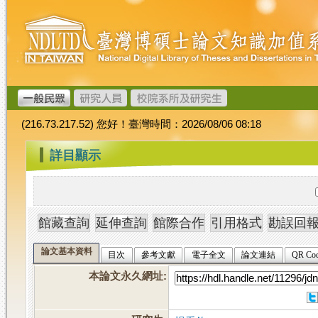
跳
臺
到
灣
主
博
要
碩
內
士
容
論
文
(216.73.217.52) 您好！臺灣時間：2026/08/06 08:18
加
值
:::
詳目顯示
系
統
論文基本資料
目次
參考文獻
電子全文
論文連結
QR Co
本論文永久網址
: