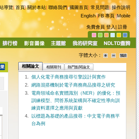
站導覽
|
首頁
|
關於本站
|
聯絡我們
|
國圖首頁
|
常見問題
|
操作說明
English
|
FB 專頁
|
Mobile
免費會員
登入
|
註冊
字體大小：
相關論文
相關期刊
熱門點閱論文
1.
個人化電子商務搜尋引擎設計與實作
2.
網路混搭機制於電子商務商品搜尋之研究
3.
電商領域命名實體識別（NER）的優化：預
訓練模型、問答系統架構與不確定性導向訓
練資料選擇之應用與貢獻
4.
以標題為基礎的產品搜尋：中文電子商務平
台為例