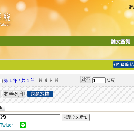
網
:::
功
能
切
換
導
覽
/1
頁
第 1 筆 / 共 1 筆
列
de
複製永久網址
Twitter