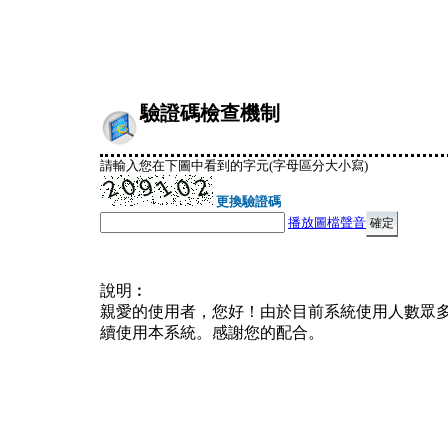
驗證碼檢查機制
請輸入您在下圖中看到的字元(字母區分大小寫)
更換驗證碼
播放圖檔聲音
說明︰
親愛的使用者，您好！由於目前系統使用人數眾
續使用本系統。感謝您的配合。