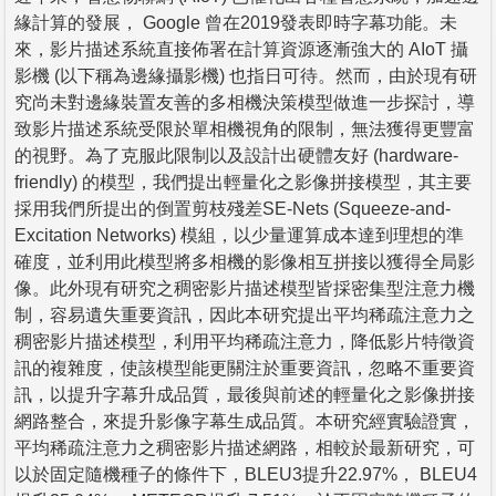
緣計算的發展， Google 曾在2019發表即時字幕功能。未
來，影片描述系統直接佈署在計算資源逐漸強大的 AIoT 攝
影機 (以下稱為邊緣攝影機) 也指日可待。然而，由於現有研
究尚未對邊緣裝置友善的多相機決策模型做進一步探討，導
致影片描述系統受限於單相機視角的限制，無法獲得更豐富
的視野。為了克服此限制以及設計出硬體友好 (hardware-
friendly) 的模型，我們提出輕量化之影像拼接模型，其主要
採用我們所提出的倒置剪枝殘差SE-Nets (Squeeze-and-
Excitation Networks) 模組，以少量運算成本達到理想的準
確度，並利用此模型將多相機的影像相互拼接以獲得全局影
像。此外現有研究之稠密影片描述模型皆採密集型注意力機
制，容易遺失重要資訊，因此本研究提出平均稀疏注意力之
稠密影片描述模型，利用平均稀疏注意力，降低影片特徵資
訊的複雜度，使該模型能更關注於重要資訊，忽略不重要資
訊，以提升字幕升成品質，最後與前述的輕量化之影像拼接
網路整合，來提升影像字幕生成品質。本研究經實驗證實，
平均稀疏注意力之稠密影片描述網路，相較於最新研究，可
以於固定隨機種子的條件下，BLEU3提升22.97%， BLEU4