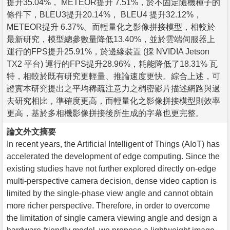
提升35.04%， METEOR提升 7.51%，於不固定隨機種子的
條件下，BLEU3提升20.14%， BLEU4 提升32.12%，
METEOR提升 6.37%。而輕量化之影像拼接模型，相較於
最新研究，模型總參數量降低13.40%，並於雲端伺服器上
運行的FPS提升25.91%，於邊緣裝置 (採 NVIDIA Jetson
TX2 平台) 運行的FPS提升28.96%，耗能降低了18.31% 瓦
特，相較於既有研究更輕量、推論速度更快。綜合上述，可
證實本研究提出之平均稀疏注意力之稠密影片描述網路與過
去研究相比，準確度更高，而輕量化之影像拼接模型則效率
更高，基於多相機影像拼接後所生成的字幕也更完整。
論文外文摘要
In recent years, the Artificial Intelligent of Things (AIoT) has
accelerated the development of edge computing. Since the
existing studies have not further explored directly on-edge
multi-perspective camera decision, dense video caption is
limited by the single-phase view angle and cannot obtain
more richer perspective. Therefore, in order to overcome
the limitation of single camera viewing angle and design a