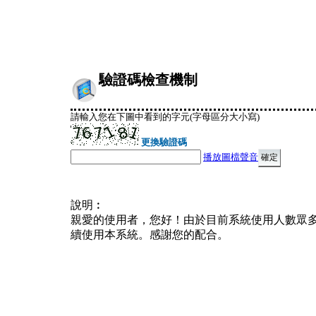
驗證碼檢查機制
請輸入您在下圖中看到的字元(字母區分大小寫)
更換驗證碼
播放圖檔聲音
說明︰
親愛的使用者，您好！由於目前系統使用人數眾
續使用本系統。感謝您的配合。