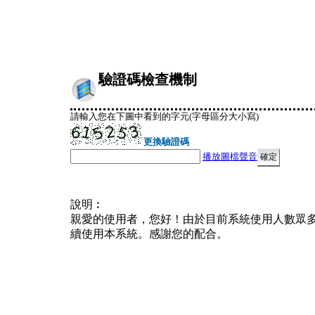
驗證碼檢查機制
請輸入您在下圖中看到的字元(字母區分大小寫)
更換驗證碼
播放圖檔聲音
說明︰
親愛的使用者，您好！由於目前系統使用人數眾
續使用本系統。感謝您的配合。