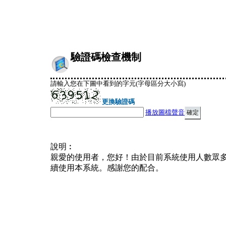
驗證碼檢查機制
請輸入您在下圖中看到的字元(字母區分大小寫)
更換驗證碼
播放圖檔聲音
說明︰
親愛的使用者，您好！由於目前系統使用人數眾
續使用本系統。感謝您的配合。