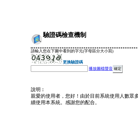
驗證碼檢查機制
請輸入您在下圖中看到的字元(字母區分大小寫)
更換驗證碼
播放圖檔聲音
說明︰
親愛的使用者，您好！由於目前系統使用人數眾
續使用本系統。感謝您的配合。