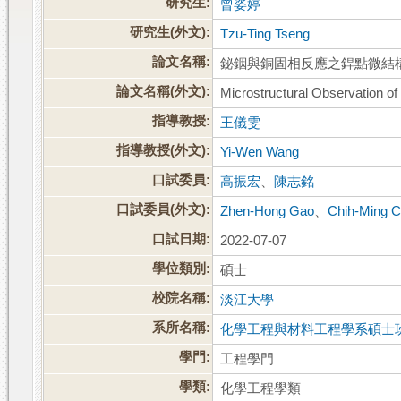
研究生:
曾姿婷
研究生(外文):
Tzu-Ting Tseng
論文名稱:
鉍銦與銅固相反應之銲點微結
論文名稱(外文):
Microstructural Observation of 
指導教授:
王儀雯
指導教授(外文):
Yi-Wen Wang
口試委員:
高振宏
、
陳志銘
口試委員(外文):
Zhen-Hong Gao
、
Chih-Ming 
口試日期:
2022-07-07
學位類別:
碩士
校院名稱:
淡江大學
系所名稱:
化學工程與材料工程學系碩士
學門:
工程學門
學類:
化學工程學類