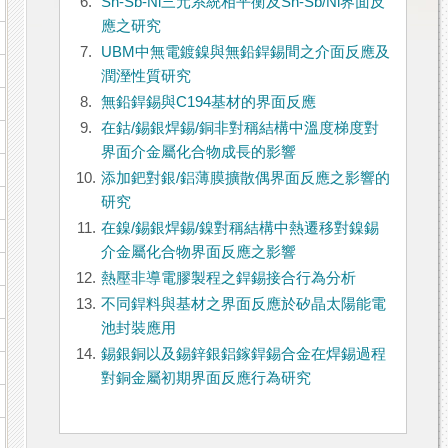
6.
Sn-Sb-Ni三元系統相平衡及Sn-Sb/Ni界面反
應之研究
7.
UBM中無電鍍鎳與無鉛銲錫間之介面反應及
潤溼性質研究
8.
無鉛銲錫與C194基材的界面反應
9.
在鈷/錫銀焊錫/銅非對稱結構中溫度梯度對
界面介金屬化合物成長的影響
10.
添加鈀對銀/鋁薄膜擴散偶界面反應之影響的
研究
11.
在鎳/錫銀焊錫/鎳對稱結構中熱遷移對鎳錫
介金屬化合物界面反應之影響
12.
熱壓非導電膠製程之銲錫接合行為分析
13.
不同銲料與基材之界面反應於矽晶太陽能電
池封裝應用
14.
錫銀銅以及錫鋅銀鋁鎵銲錫合金在焊錫過程
對銅金屬初期界面反應行為研究