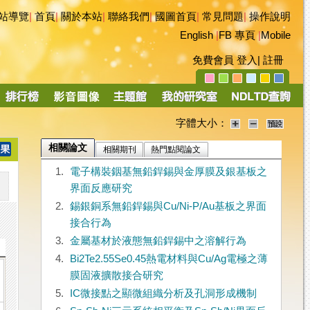
站導覽
|
首頁
|
關於本站
|
聯絡我們
|
國圖首頁
|
常見問題
|
操作說明
English
|
FB 專頁
|
Mobile
免費會員
登入
|
註冊
字體大小：
相關論文
相關期刊
熱門點閱論文
1.
電子構裝銦基無鉛銲錫與金厚膜及銀基板之
界面反應研究
2.
錫銀銅系無鉛銲錫與Cu/Ni-P/Au基板之界面
接合行為
3.
金屬基材於液態無鉛銲錫中之溶解行為
4.
Bi2Te2.55Se0.45熱電材料與Cu/Ag電極之薄
膜固液擴散接合研究
5.
IC微接點之顯微組織分析及孔洞形成機制