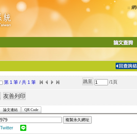
網
:::
功
能
切
換
導
覽
/1
頁
第 1 筆 / 共 1 筆
列
論文連結
QR Code
複製永久網址
Twitter