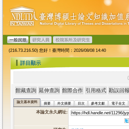
跳
臺
到
灣
主
博
要
碩
內
士
容
論
文
(216.73.216.50) 您好！臺灣時間：2026/08/08 14:40
加
值
:::
詳目顯示
系
統
論文基本資料
摘要
外文摘要
目次
參考文獻
電子全文
本論文永久網址
: