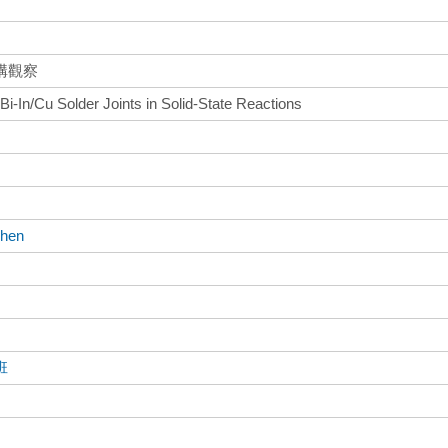
構觀察
Bi-In/Cu Solder Joints in Solid-State Reactions
Chen
班