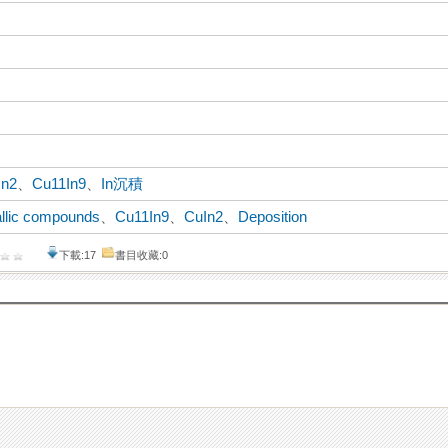
In2
、
Cu11In9
、
In沉積
allic compounds
、
Cu11In9
、
CuIn2
、
Deposition
下載:17
書目收藏:0