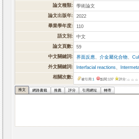
論文種類:
學術論文
論文出版年:
2022
畢業學年度:
110
語文別:
中文
論文頁數:
59
中文關鍵詞:
界面反應
、
介金屬化合物
、
Cu
外文關鍵詞:
Interfacial reactions
、
Intermet
相關次數:
被引用:
1
點閱:137
評分:
推文
網路書籤
推薦
評分
引用網址
轉寄