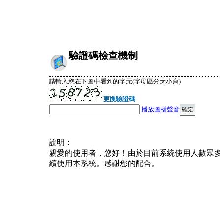
驗證碼檢查機制
請輸入您在下圖中看到的字元(字母區分大小寫)
更換驗證碼
播放圖檔聲音
說明︰
親愛的使用者，您好！由於目前系統使用人數眾
續使用本系統。感謝您的配合。