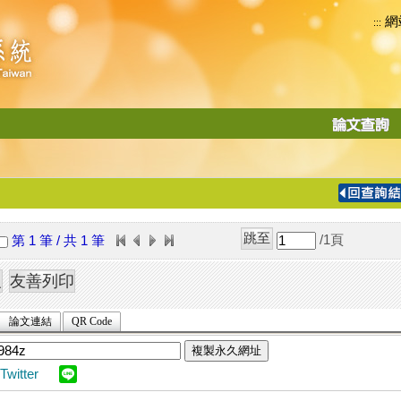
網
:::
功
能
切
換
導
覽
/1
頁
第 1 筆 / 共 1 筆
列
論文連結
QR Code
複製永久網址
Twitter