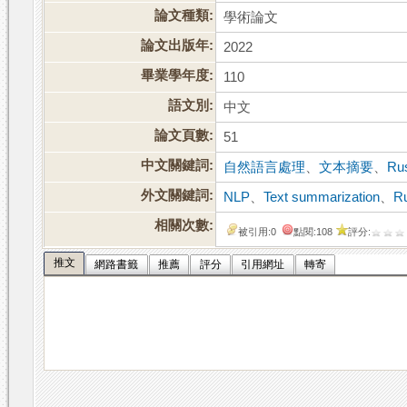
論文種類:
學術論文
論文出版年:
2022
畢業學年度:
110
語文別:
中文
論文頁數:
51
中文關鍵詞:
自然語言處理
、
文本摘要
、
Ru
外文關鍵詞:
NLP
、
Text summarization
、
R
相關次數:
被引用:0
點閱:108
評分:
推文
網路書籤
推薦
評分
引用網址
轉寄