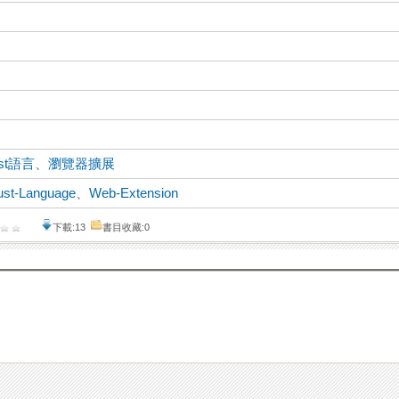
st語言
、
瀏覽器擴展
ust-Language
、
Web-Extension
下載:13
書目收藏:0