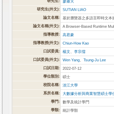
研究生:
廖肅天
研究生(外文):
SUTIAN LIAO
論文名稱:
基於瀏覽器之多語言即時文本
論文名稱(外文):
A Browser-Based Runtime Mult
指導教授:
高君豪
指導教授(外文):
Chiun-How Kao
口試委員:
楊文
、
李宗儒
口試委員(外文):
Wen Yang
、
Tsung-Ju Lee
口試日期:
2022-07-12
學位類別:
碩士
校院名稱:
淡江大學
系所名稱:
大數據分析與商業智慧碩士學
學門:
數學及統計學門
學類:
統計學類