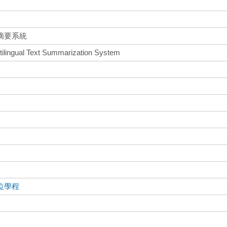
摘要系統
ilingual Text Summarization System
位學程