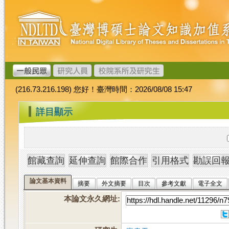
跳
臺
到
灣
主
博
要
碩
內
士
容
論
文
(216.73.216.198) 您好！臺灣時間：2026/08/08 15:47
加
值
:::
詳目顯示
系
統
論文基本資料
摘要
外文摘要
目次
參考文獻
電子全文
本論文永久網址
: