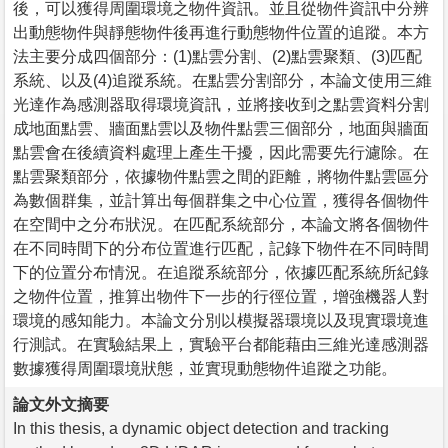
後，可以獲得周圍環境之物件資訊。並且從物件資訊中分辨
出動態物件與靜態物件後再進行動態物件位置的追蹤。本方
法主要分成四個部分：(1)點雲分割、(2)點雲聚類、(3)匹配
系統、以及(4)追蹤系統。在點雲分割部分，本論文使用三維
光達作為感測器取得環境資訊，並將接收到之點雲資料分割
成地面點雲、牆面點雲以及物件點雲三個部分，地面與牆面
點雲會在後續資料處理上產生干擾，因此需要先行濾除。在
點雲聚類部分，依據物件點雲之間的距離，將物件點雲區分
為數個群集，並計算出每個群集之中心位置，獲得各個物件
在空間中之分布狀況。在匹配系統部分，本論文將各個物件
在不同時間下的分布位置進行匹配，記錄下物件在不同時間
下的位置分布情況。在追蹤系統部分，依據匹配系統所紀錄
之物件位置，推算出物件下一步的行徑位置，增強機器人對
環境的感知能力。本論文分別以模擬器環境以及現實環境進
行測試。在實驗結果上，實驗平台都能藉由三維光達感測器
數據獲得周圍環境狀態，並實現動態物件追蹤之功能。
論文外文摘要
In this thesis, a dynamic object detection and tracking