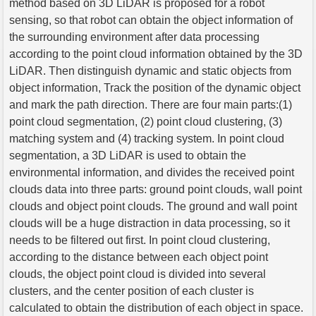
method based on 3D LiDAR is proposed for a robot
sensing, so that robot can obtain the object information of
the surrounding environment after data processing
according to the point cloud information obtained by the 3D
LiDAR. Then distinguish dynamic and static objects from
object information, Track the position of the dynamic object
and mark the path direction. There are four main parts:(1)
point cloud segmentation, (2) point cloud clustering, (3)
matching system and (4) tracking system. In point cloud
segmentation, a 3D LiDAR is used to obtain the
environmental information, and divides the received point
clouds data into three parts: ground point clouds, wall point
clouds and object point clouds. The ground and wall point
clouds will be a huge distraction in data processing, so it
needs to be filtered out first. In point cloud clustering,
according to the distance between each object point
clouds, the object point cloud is divided into several
clusters, and the center position of each cluster is
calculated to obtain the distribution of each object in space.