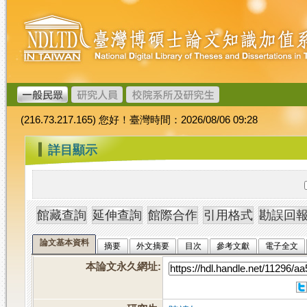
跳
臺
到
灣
主
博
要
碩
內
士
容
論
文
(216.73.217.165) 您好！臺灣時間：2026/08/06 09:28
加
值
:::
詳目顯示
系
統
論文基本資料
摘要
外文摘要
目次
參考文獻
電子全文
本論文永久網址
: