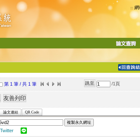
網
:::
功
能
切
換
導
覽
/1
頁
第 1 筆 / 共 1 筆
列
論文連結
QR Code
複製永久網址
Twitter