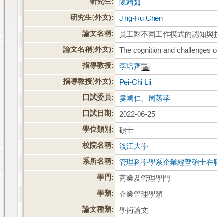
研究生:
陳靖如
研究生(外文):
Jing-Ru Chen
論文名稱:
員工對不同工作模式的認知與
論文名稱(外文):
The cognition and challenges o
指導教授:
李培齊
指導教授(外文):
Pei-Chi Lii
口試委員:
婁國仁
、
周菡苹
口試日期:
2022-06-25
學位類別:
碩士
校院名稱:
淡江大學
系所名稱:
管理科學學系企業經營碩士在
學門:
商業及管理學門
學類:
企業管理學類
論文種類:
學術論文