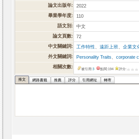
論文出版年:
2022
畢業學年度:
110
語文別:
中文
論文頁數:
72
中文關鍵詞:
工作特性
、
遠距上班
、
企業文
外文關鍵詞:
Personality Traits
、
corporate c
相關次數:
被引用:
3
點閱:194
評分:
推文
網路書籤
推薦
評分
引用網址
轉寄