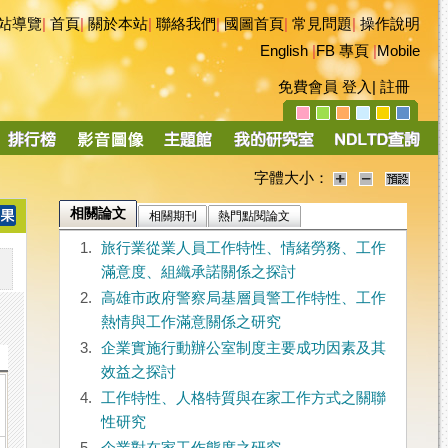
站導覽
|
首頁
|
關於本站
|
聯絡我們
|
國圖首頁
|
常見問題
|
操作說明
English
|
FB 專頁
|
Mobile
免費會員
登入
|
註冊
字體大小：
相關論文
相關期刊
熱門點閱論文
1.
旅行業從業人員工作特性、情緒勞務、工作
滿意度、組織承諾關係之探討
2.
高雄市政府警察局基層員警工作特性、工作
熱情與工作滿意關係之研究
3.
企業實施行動辦公室制度主要成功因素及其
效益之探討
4.
工作特性、人格特質與在家工作方式之關聯
性研究