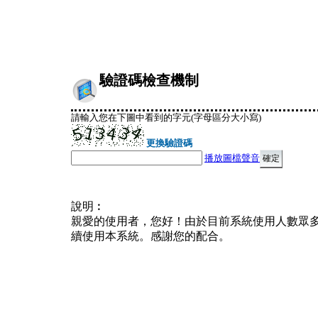
驗證碼檢查機制
請輸入您在下圖中看到的字元(字母區分大小寫)
更換驗證碼
播放圖檔聲音
說明︰
親愛的使用者，您好！由於目前系統使用人數眾
續使用本系統。感謝您的配合。