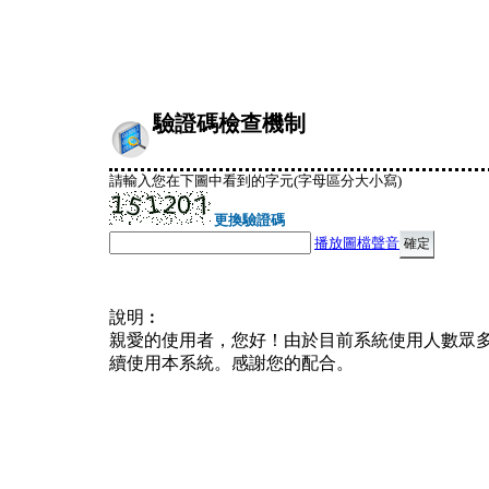
驗證碼檢查機制
請輸入您在下圖中看到的字元(字母區分大小寫)
更換驗證碼
播放圖檔聲音
說明︰
親愛的使用者，您好！由於目前系統使用人數眾
續使用本系統。感謝您的配合。