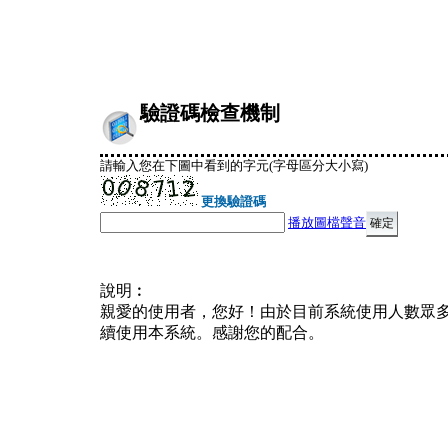
驗證碼檢查機制
請輸入您在下圖中看到的字元(字母區分大小寫)
更換驗證碼
播放圖檔聲音
說明︰
親愛的使用者，您好！由於目前系統使用人數眾
續使用本系統。感謝您的配合。