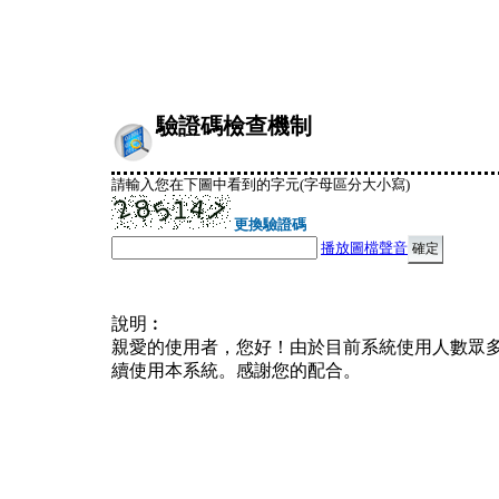
驗證碼檢查機制
請輸入您在下圖中看到的字元(字母區分大小寫)
更換驗證碼
播放圖檔聲音
說明︰
親愛的使用者，您好！由於目前系統使用人數眾
續使用本系統。感謝您的配合。