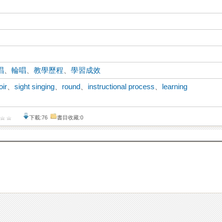
唱
、
輪唱
、
教學歷程
、
學習成效
oir
、
sight singing
、
round
、
instructional process
、
learning
下載:76
書目收藏:0