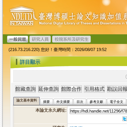
跳
臺
到
灣
主
博
要
碩
內
士
容
論
文
(216.73.216.220) 您好！臺灣時間：2026/08/07 19:52
加
值
:::
詳目顯示
系
統
論文基本資料
摘要
外文摘要
目次
參考文獻
電子全文
本論文永久網址
: