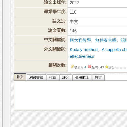
論文出版年:
2022
畢業學年度:
110
語文別:
中文
論文頁數:
146
中文關鍵詞:
柯大宜教學
、
無伴奏合唱
、
視
外文關鍵詞:
Kodaly method
、
A cappella ch
effectiveness
相關次數:
被引用:
4
點閱:343
評分:
推文
網路書籤
推薦
評分
引用網址
轉寄