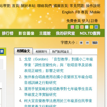
站導覽
|
首頁
|
關於本站
|
聯絡我們
|
國圖首頁
|
常見問題
|
操作說明
English
|
FB 專頁
|
Mobile
免費會員
登入
|
註冊
字體大小：
相關論文
相關期刊
熱門點閱論文
1.
戈登（Gordon）「音型教學」對國小二年級
學童「調性音樂性向」與「歌唱音準及節奏
表現正確性」影響之研究
2.
無伴奏合唱曲應用在國小音樂班五年級合唱
音感訓練之行動研究
3.
運用手號策略於歌唱教學對七年級學生音高
準確度之準實驗研究
4.
柯大宜音樂教學法應用於三年級原住民學童
音樂素養之行動研究