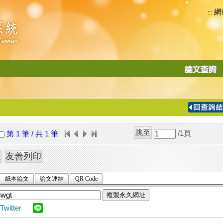
網
:::
功
能
切
換
導
覽
/1
頁
第 1 筆 / 共 1 筆
列
紙本論文
論文連結
QR Code
複製永久網址
Twitter