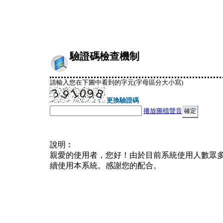
驗證碼檢查機制
請輸入您在下圖中看到的字元(字母區分大小寫)
更換驗證碼
播放圖檔聲音
說明︰
親愛的使用者，您好！由於目前系統使用人數眾
續使用本系統。感謝您的配合。