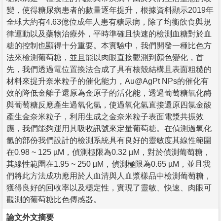
變，使得糖尿病患者的數量逐年提升，根據資料顯示2019年
全球大約有4.63億位成年人患有糖尿病，除了均衡飲食與規
律運動以及藥物治療外，平時準確且快速的檢測血糖對於血
糖的控制也顯得十分重要。本實驗中，我們開發一種比色方
法來檢測葡萄糖，並且能以肉眼直接觀測到顏色變化，首
先，我們透過電位置換法合成了具有核殼結構且表面粗糙的
材料來提升奈米粒子的催化能力，Au@AgPt NPs的催化有
效的降低金離子還原為金原子的活化能，透過葡萄糖氧化酶
與葡萄糖反應產生過氧化氫，使過氧化氫直接還原四氯金酸
產生金奈米粒子，利用生成之金奈米粒子表面電漿共振效
應，我們能夠運用其吸收訊號來定量葡萄糖。在偵測過氧化
氫的部份我們設計的檢測系統具有良好的靈敏度其線性範圍
在0.98 ~ 125 µM，偵測極限為0.32 µM，對於偵測葡萄糖，
其線性範圍在1.95 ~ 250 µM，偵測極限為0.65 µM，並且我
們將此方法成功應用於人血清與人血漿樣品中檢測葡萄糖，
獲得良好的回收率以及穩定性，實現了靈敏、快速、肉眼可
觀測的葡萄糖比色傳感器。
論文外文摘要