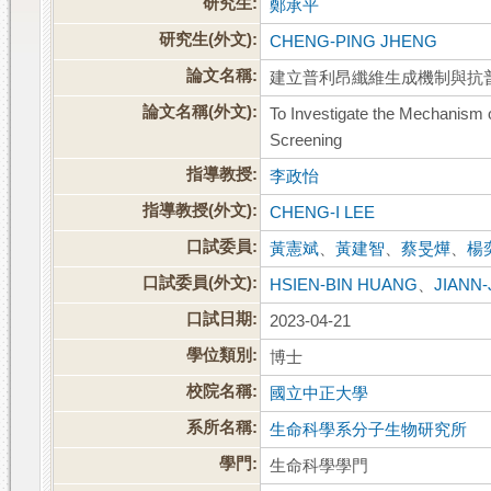
研究生:
鄭承平
研究生(外文):
CHENG-PING JHENG
論文名稱:
建立普利昂纖維生成機制與抗
論文名稱(外文):
To Investigate the Mechanism of
Screening
指導教授:
李政怡
指導教授(外文):
CHENG-I LEE
口試委員:
黃憲斌
、
黃建智
、
蔡旻燁
、
楊
口試委員(外文):
HSIEN-BIN HUANG
、
JIANN
口試日期:
2023-04-21
學位類別:
博士
校院名稱:
國立中正大學
系所名稱:
生命科學系分子生物研究所
學門:
生命科學學門