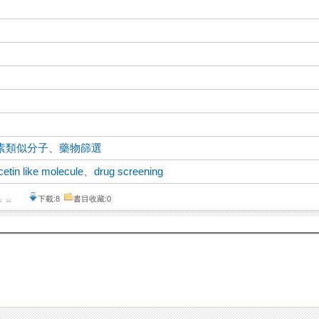
素類似分子
、
藥物篩選
cetin like molecule
、
drug screening
下載:8
書目收藏:0