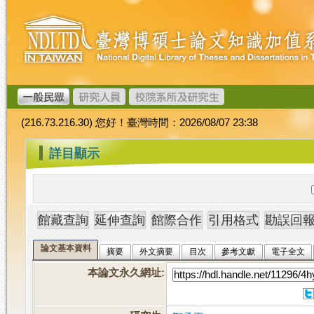
跳
臺
到
灣
主
博
要
碩
內
士
容
論
文
(216.73.216.30) 您好！臺灣時間：2026/08/07 23:38
加
值
:::
詳目顯示
系
統
論文基本資料
摘要
外文摘要
目次
參考文獻
電子全文
本論文永久網址
: