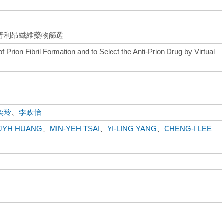
普利昂纖維藥物篩選
 Prion Fibril Formation and to Select the Anti-Prion Drug by Virtual
奕玲
、
李政怡
-JYH HUANG
、
MIN-YEH TSAI
、
YI-LING YANG
、
CHENG-I LEE