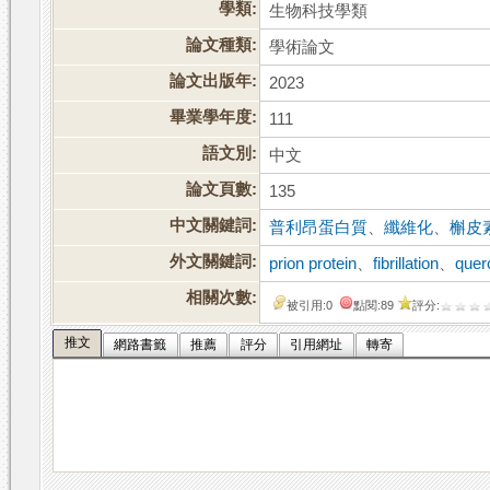
學類:
生物科技學類
論文種類:
學術論文
論文出版年:
2023
畢業學年度:
111
語文別:
中文
論文頁數:
135
中文關鍵詞:
普利昂蛋白質
、
纖維化
、
槲皮
外文關鍵詞:
prion protein
、
fibrillation
、
quer
相關次數:
被引用:0
點閱:89
評分:
推文
網路書籤
推薦
評分
引用網址
轉寄