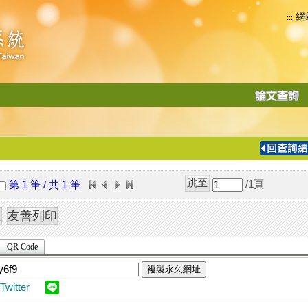
網
:::
功
能
切
換
導
覽
/1
頁
第 1 筆 / 共 1 筆
列
QR Code
複製永久網址
Twitter