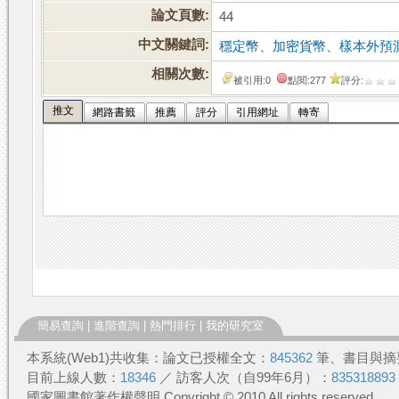
論文頁數:
44
中文關鍵詞:
穩定幣
、
加密貨幣
、
樣本外預
相關次數:
被引用:0
點閱:277
評分:
推文
網路書籤
推薦
評分
引用網址
轉寄
簡易查詢
|
進階查詢
|
熱門排行
|
我的研究室
本系統(Web1)共收集：論文已授權全文：
845362
筆、書目與摘
目前上線人數：
18346
／ 訪客人次（自99年6月）：
835318893
國家圖書館著作權聲明 Copyright © 2010 All rights reserved.