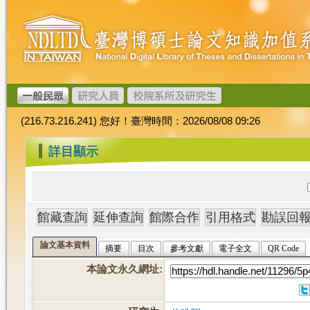
跳
臺
到
灣
主
博
要
碩
內
士
容
論
文
(216.73.216.241) 您好！臺灣時間：2026/08/08 09:26
加
值
:::
詳目顯示
系
統
論文基本資料
摘要
目次
參考文獻
電子全文
QR Code
本論文永久網址
: