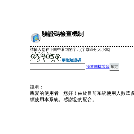
驗證碼檢查機制
請輸入您在下圖中看到的字元(字母區分大小寫)
更換驗證碼
播放圖檔聲音
說明︰
親愛的使用者，您好！由於目前系統使用人數眾
續使用本系統。感謝您的配合。