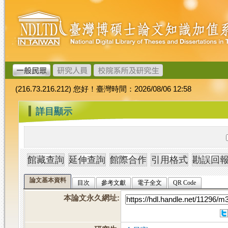
跳
臺
到
灣
主
博
要
碩
內
士
容
論
文
(216.73.216.212) 您好！臺灣時間：2026/08/06 12:58
加
值
:::
詳目顯示
系
統
論文基本資料
目次
參考文獻
電子全文
QR Code
本論文永久網址
: