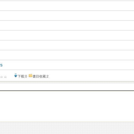
rs
下載:0
書目收藏:2