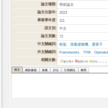
論文種類:
學術論文
論文出版年:
2023
畢業學年度:
111
語文別:
中文
論文頁數:
72
中文關鍵詞:
框架
、
張量虛擬機
、
運算子
外文關鍵詞:
Frameworks
、
TVM
、
Operato
相關次數:
被引用:0
點閱:143
評分:
推文
網路書籤
推薦
評分
引用網址
轉寄