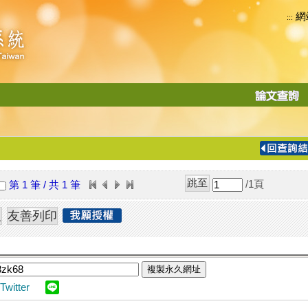
網
:::
功
能
切
換
導
覽
/1
頁
第 1 筆 / 共 1 筆
列
複製永久網址
Twitter