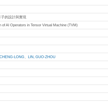
運算子的設計與實現
 of AI Operators in Tensor Virtual Machine (TVM)
 CHENG-LONG
、
LIN, GUO-ZHOU