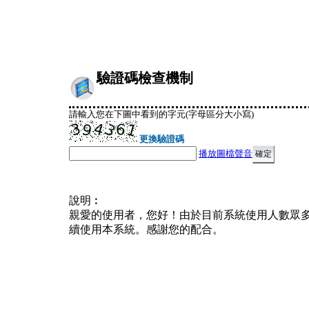
驗證碼檢查機制
請輸入您在下圖中看到的字元(字母區分大小寫)
更換驗證碼
播放圖檔聲音
說明︰
親愛的使用者，您好！由於目前系統使用人數眾
續使用本系統。感謝您的配合。