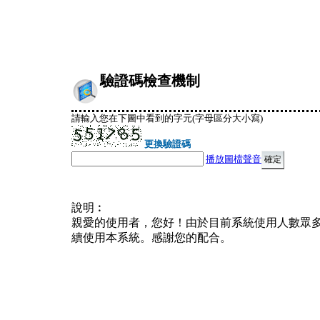
驗證碼檢查機制
請輸入您在下圖中看到的字元(字母區分大小寫)
更換驗證碼
播放圖檔聲音
說明︰
親愛的使用者，您好！由於目前系統使用人數眾
續使用本系統。感謝您的配合。