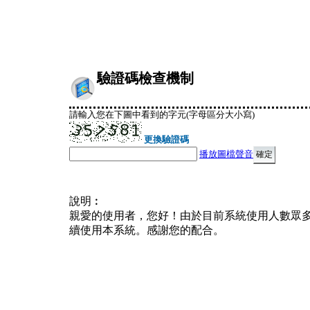
驗證碼檢查機制
請輸入您在下圖中看到的字元(字母區分大小寫)
更換驗證碼
播放圖檔聲音
說明︰
親愛的使用者，您好！由於目前系統使用人數眾
續使用本系統。感謝您的配合。