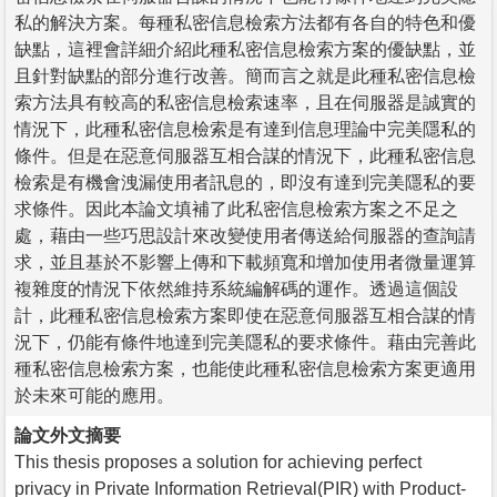
私的解決方案。每種私密信息檢索方法都有各自的特色和優
缺點，這裡會詳細介紹此種私密信息檢索方案的優缺點，並
且針對缺點的部分進行改善。簡而言之就是此種私密信息檢
索方法具有較高的私密信息檢索速率，且在伺服器是誠實的
情況下，此種私密信息檢索是有達到信息理論中完美隱私的
條件。但是在惡意伺服器互相合謀的情況下，此種私密信息
檢索是有機會洩漏使用者訊息的，即沒有達到完美隱私的要
求條件。因此本論文填補了此私密信息檢索方案之不足之
處，藉由一些巧思設計來改變使用者傳送給伺服器的查詢請
求，並且基於不影響上傳和下載頻寬和增加使用者微量運算
複雜度的情況下依然維持系統編解碼的運作。透過這個設
計，此種私密信息檢索方案即使在惡意伺服器互相合謀的情
況下，仍能有條件地達到完美隱私的要求條件。藉由完善此
種私密信息檢索方案，也能使此種私密信息檢索方案更適用
於未來可能的應用。
論文外文摘要
This thesis proposes a solution for achieving perfect
privacy in Private Information Retrieval(PIR) with Product-