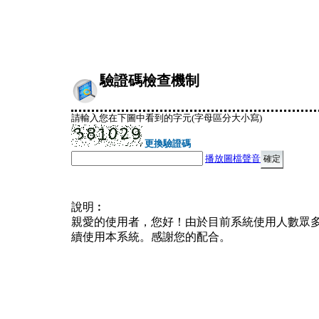
驗證碼檢查機制
請輸入您在下圖中看到的字元(字母區分大小寫)
更換驗證碼
播放圖檔聲音
說明︰
親愛的使用者，您好！由於目前系統使用人數眾
續使用本系統。感謝您的配合。