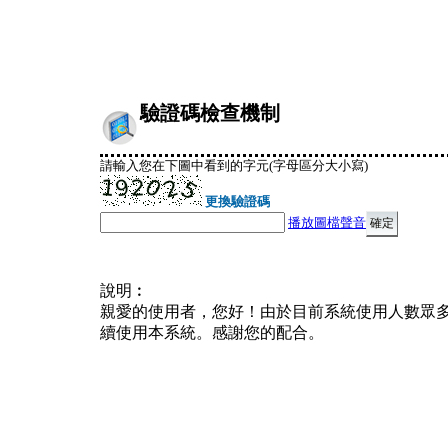
驗證碼檢查機制
請輸入您在下圖中看到的字元(字母區分大小寫)
更換驗證碼
播放圖檔聲音
說明︰
親愛的使用者，您好！由於目前系統使用人數眾
續使用本系統。感謝您的配合。