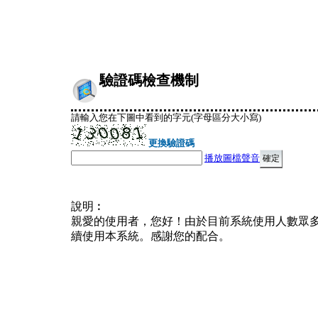
驗證碼檢查機制
請輸入您在下圖中看到的字元(字母區分大小寫)
更換驗證碼
播放圖檔聲音
說明︰
親愛的使用者，您好！由於目前系統使用人數眾
續使用本系統。感謝您的配合。