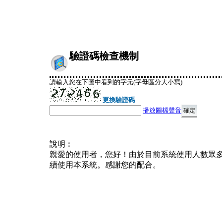
驗證碼檢查機制
請輸入您在下圖中看到的字元(字母區分大小寫)
更換驗證碼
播放圖檔聲音
說明︰
親愛的使用者，您好！由於目前系統使用人數眾
續使用本系統。感謝您的配合。