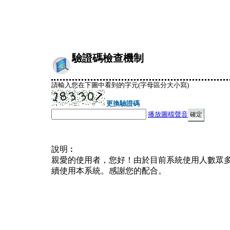
驗證碼檢查機制
請輸入您在下圖中看到的字元(字母區分大小寫)
更換驗證碼
播放圖檔聲音
說明︰
親愛的使用者，您好！由於目前系統使用人數眾
續使用本系統。感謝您的配合。