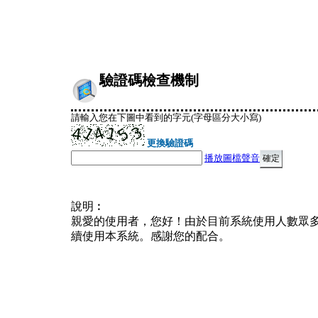
驗證碼檢查機制
請輸入您在下圖中看到的字元(字母區分大小寫)
更換驗證碼
播放圖檔聲音
說明︰
親愛的使用者，您好！由於目前系統使用人數眾
續使用本系統。感謝您的配合。