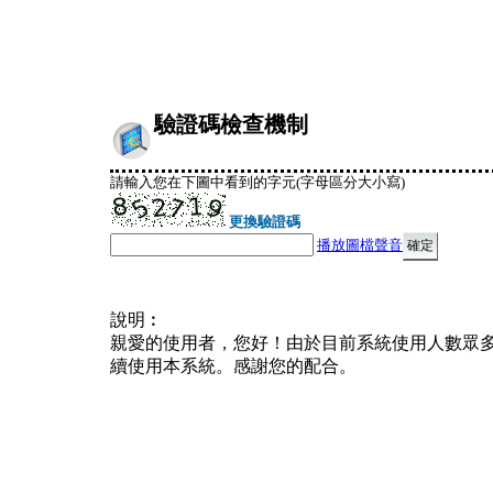
驗證碼檢查機制
請輸入您在下圖中看到的字元(字母區分大小寫)
更換驗證碼
播放圖檔聲音
說明︰
親愛的使用者，您好！由於目前系統使用人數眾
續使用本系統。感謝您的配合。