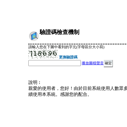
驗證碼檢查機制
請輸入您在下圖中看到的字元(字母區分大小寫)
更換驗證碼
播放圖檔聲音
說明︰
親愛的使用者，您好！由於目前系統使用人數眾
續使用本系統。感謝您的配合。