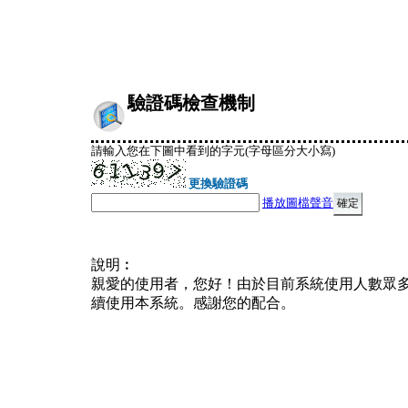
驗證碼檢查機制
請輸入您在下圖中看到的字元(字母區分大小寫)
更換驗證碼
播放圖檔聲音
說明︰
親愛的使用者，您好！由於目前系統使用人數眾
續使用本系統。感謝您的配合。