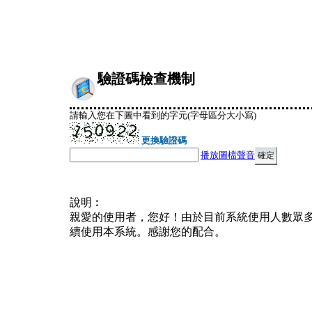
驗證碼檢查機制
請輸入您在下圖中看到的字元(字母區分大小寫)
更換驗證碼
播放圖檔聲音
說明︰
親愛的使用者，您好！由於目前系統使用人數眾
續使用本系統。感謝您的配合。