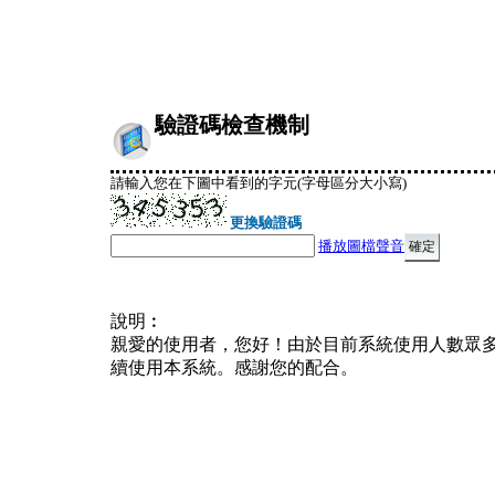
驗證碼檢查機制
請輸入您在下圖中看到的字元(字母區分大小寫)
更換驗證碼
播放圖檔聲音
說明︰
親愛的使用者，您好！由於目前系統使用人數眾
續使用本系統。感謝您的配合。